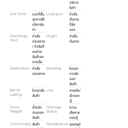
บริการ
ในท่า
Out Time
Load port
เวลาที่สิ้น
ท่าเรือ
สุดการใช้
ต้นทาง
บริการใน
ที่ส่ง
ท่า
ออก
Discharge
Origin
ท่าเรือ
ท่าเรือ
Port
ปลายทาง
ต้นทาง
/ ท่าเรือที่
ขนถ่าย
สินค้าลง
จากเรือ
Destination
Booking
ท่าเรือ
ใบจอง
ปลายทาง
การส่ง
ออก
สินค้า
Bill Of
Line
ใบตราส่ง
สายเรือ/
Lading
สินค้า
เจ้าของ
ตู้
Gross
Damage
น้ำหนัก
ความ
Weight
Status
รวมของ
เสียหาย
สินค้า
ของตู้
Commodity
Temperature
สินค้า
อุณหภูมิ