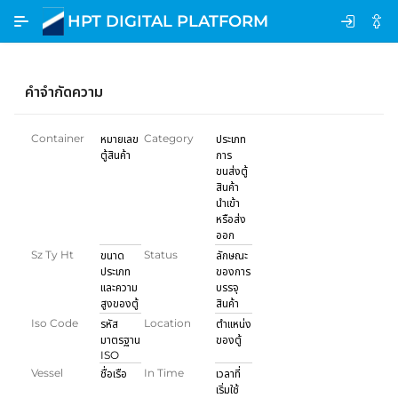
Skip to Main Content
HPT DIGITAL PLATFORM
Etracking
คำจำกัดความ
Container
Category
หมายเลข
ประเภท
ตู้สินค้า
การ
ขนส่งตู้
สินค้า
นำเข้า
หรือส่ง
ออก
Sz Ty Ht
Status
ขนาด
ลักษณะ
ประเภท
ของการ
และความ
บรรจุ
สูงของตู้
สินค้า
Iso Code
Location
รหัส
ตำแหน่ง
มาตรฐาน
ของตู้
ISO
Vessel
In Time
ชื่อเรือ
เวลาที่
เริ่มใช้